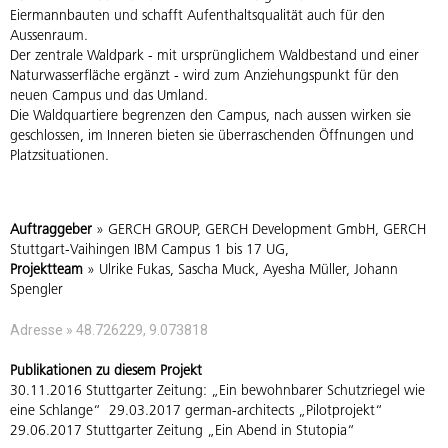
Eiermannbauten und schafft Aufenthaltsqualität auch für den
Aussenraum.
Der zentrale Waldpark - mit ursprünglichem Waldbestand und einer
Naturwasserfläche ergänzt - wird zum Anziehungspunkt für den
neuen Campus und das Umland.
Die Waldquartiere begrenzen den Campus, nach aussen wirken sie
geschlossen, im Inneren bieten sie überraschenden Öffnungen und
Platzsituationen.
Auftraggeber
» GERCH GROUP, GERCH Development GmbH, GERCH
Stuttgart-Vaihingen IBM Campus 1 bis 17 UG,
Projektteam
» Ulrike Fukas, Sascha Muck, Ayesha Müller, Johann
Spengler
Adresse » 48.726229, 9.073818
Publikationen zu diesem Projekt
30.11.2016 Stuttgarter Zeitung: „Ein bewohnbarer Schutzriegel wie
eine Schlange“ 29.03.2017 german-architects „Pilotprojekt“
29.06.2017 Stuttgarter Zeitung „Ein Abend in Stutopia“