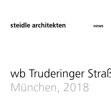
steidle architekten
news
wb Truderinger Str
München, 2018