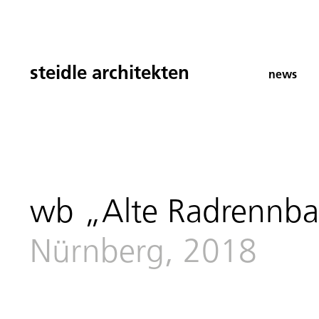
steidle architekten
news
wb „Alte Radrennbah
Nürnberg, 2018