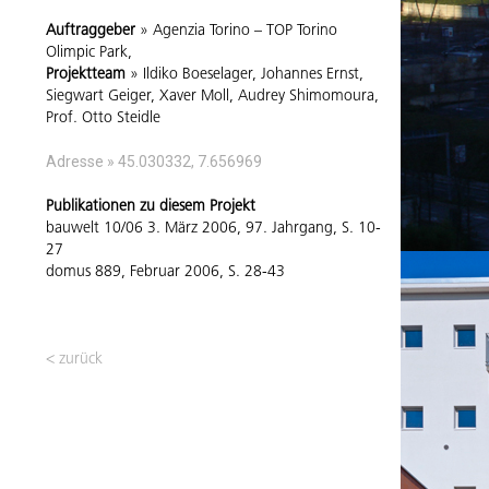
Auftraggeber
» Agenzia Torino – TOP Torino
Olimpic Park,
Projektteam
» Ildiko Boeselager, Johannes Ernst,
Siegwart Geiger, Xaver Moll, Audrey Shimomoura,
Prof. Otto Steidle
Adresse » 45.030332, 7.656969
Publikationen zu diesem Projekt
bauwelt 10/06 3. März 2006, 97. Jahrgang, S. 10-
27
domus 889, Februar 2006, S. 28-43
< zurück